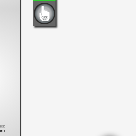
eis:
uro