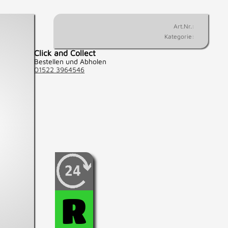
Art.Nr.:
Kategorie:
Click and Collect
Bestellen und Abholen
01522 3964546
Wenn Sie fest entschlossen
sind, diesen Artikel zu
kaufen, können Sie diesen
hier für 24 Std.
R
reservieren.