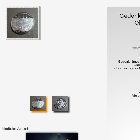
Geden
Ö
Abmes
- Gedenkmünze 
Öhr
- Hochwertigstes 
Abnu
ähnliche Artikel: