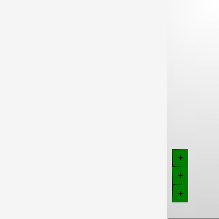
+
+
+