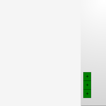
+
+
+