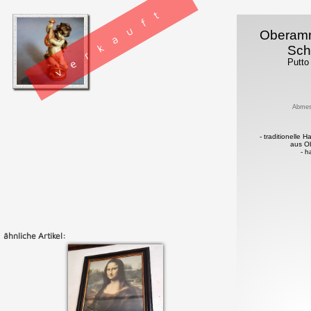
verkauft
Oberam
Sch
Putto 
Abmes
- traditionelle 
aus O
- h
ähnliche Artikel: