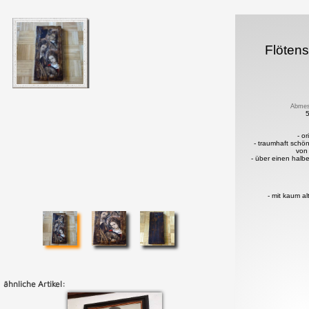
Flötens
Abmes
- or
- traumhaft schö
von
- über einen halb
- mit kaum a
ähnliche Artikel: