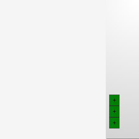
+
+
+