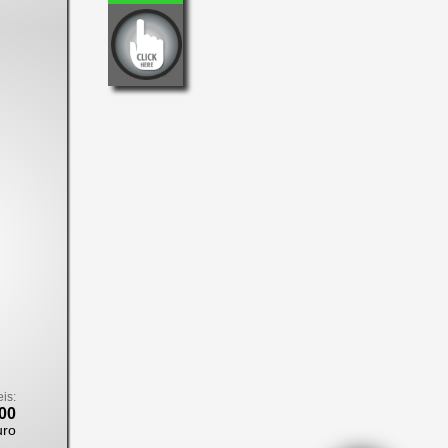
eis:
00
uro