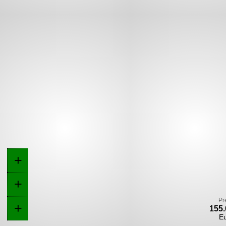
+
+
Pr
+
155.
E