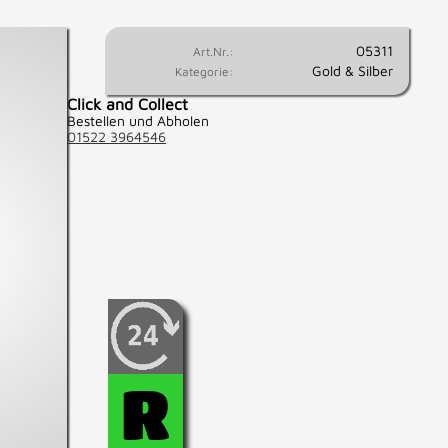
05311
Art.Nr.:
Gold & Silber
Kategorie:
Click and Collect
Bestellen und Abholen
01522 3964546
Wenn Sie fest entschlossen
sind, diesen Artikel zu
kaufen, können Sie diesen
hier für 24 Std.
R
reservieren.