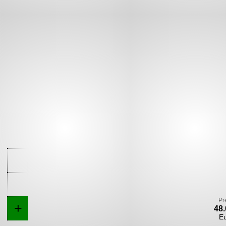
Pr
+
48.
E