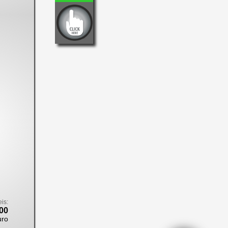
eis:
00
uro