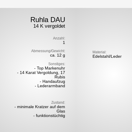
Ruhla DAU
14 K vergoldet
Anzahl:
1
Abmessung/Gewicht:
Material:
ca. 12 g
Edelstahl/Leder
Sonstiges:
- Top Markenuhr
- 14 Karat Vergoldung, 17
Rubis
- Handaufzug
- Lederarmband
Zustand:
- minimale Kratzer auf dem
Glas
- funktionstüchtig