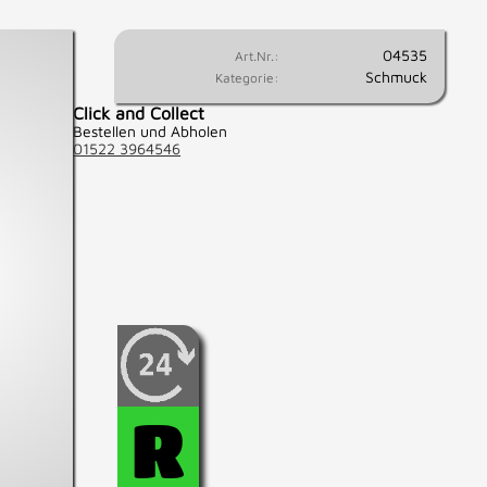
04535
Art.Nr.:
Schmuck
Kategorie:
Click and Collect
Bestellen und Abholen
01522 3964546
Wenn Sie fest entschlossen
sind, diesen Artikel zu
kaufen, können Sie diesen
hier für 24 Std.
R
reservieren.