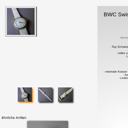
BWC Swi
Abmes
- Top Schwei
- tolles
L
- minimale Kratze
- f
- Lede
ähnliche Artikel: