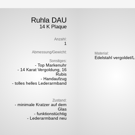
Ruhla DAU
14 K Plaque
Anzahl:
1
Abmessung/Gewicht:
Material:
Edelstahl vergoldet/
Sonstiges:
- Top Markenuhr
- 14 Karat Vergoldung, 16
Rubis
- Handaufzug
- tolles helles Lederarmband
Zustand:
- minimale Kratzer auf dem
Glas
- funktionstüchtig
- Lederarmband neu