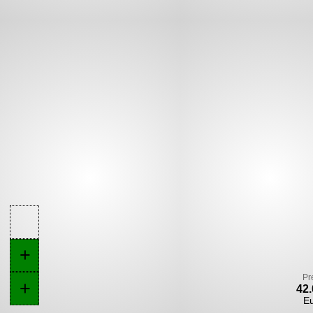
+
Pr
+
42.
E