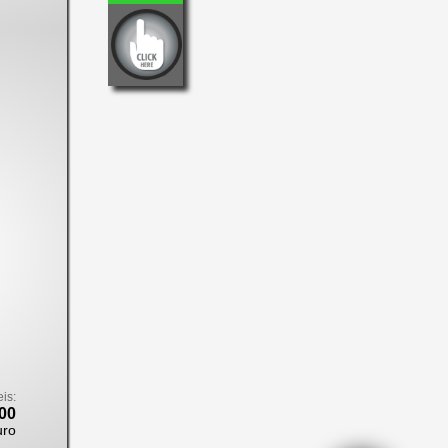
eis:
00
uro