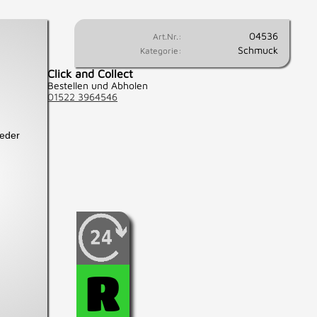
04536
Art.Nr.:
Schmuck
Kategorie:
Click and Collect
Bestellen und Abholen
01522 3964546
Leder
Wenn Sie fest entschlossen
sind, diesen Artikel zu
kaufen, können Sie diesen
hier für 24 Std.
R
reservieren.