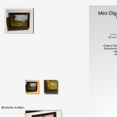
Mini Öl
Abmes
15 cm 
- Original Ö
Bayerisch
- si
- m
ähnliche Artikel: