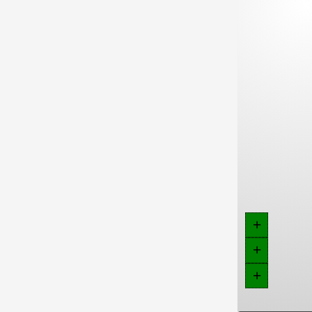
+
+
+