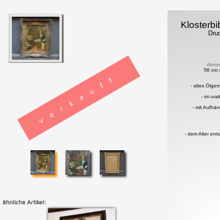
Klosterbi
Dru
Abmes
56 cm 
verkauft
- altes Ölge
- im ura
- mit Aufhä
- dem Alter ent
ähnliche Artikel: