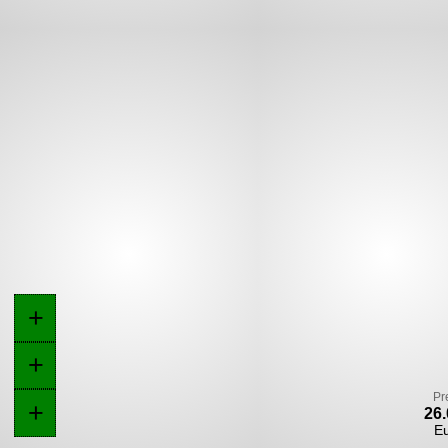
+
+
Pr
+
26.
E