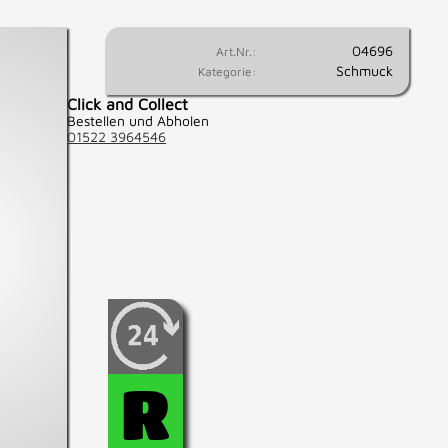
04696
Art.Nr.:
Schmuck
Kategorie:
Click and Collect
Bestellen und Abholen
01522 3964546
Wenn Sie fest entschlossen
sind, diesen Artikel zu
kaufen, können Sie diesen
hier für 24 Std.
R
reservieren.