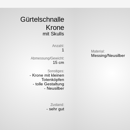
Gürtelschnalle
Krone
mit Skulls
Anzahl:
1
Material:
Messing/Neusilber
Abmessung/Gewicht:
15 cm
Sonstiges:
- Krone mit kleinen
Totenköpfen
- tolle Gestaltung
- Neusilber
Zustand:
- sehr gut