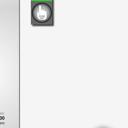
eis:
00
uro