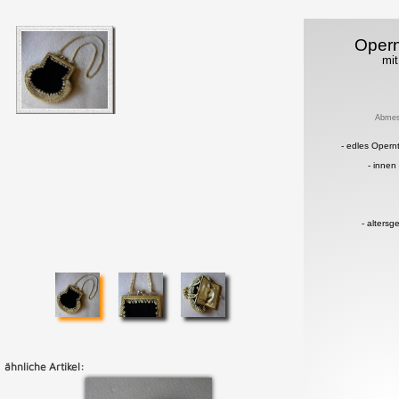
Oper
mit
Abmes
- edles Opern
- innen
- alters
ähnliche Artikel: