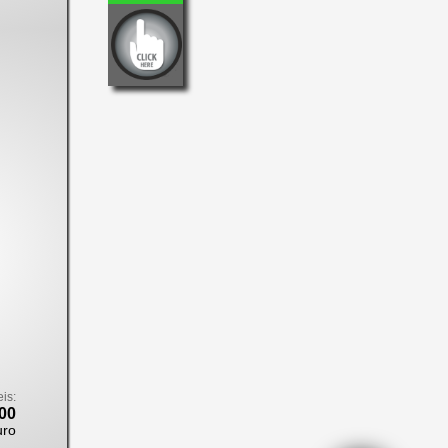
eis:
00
uro