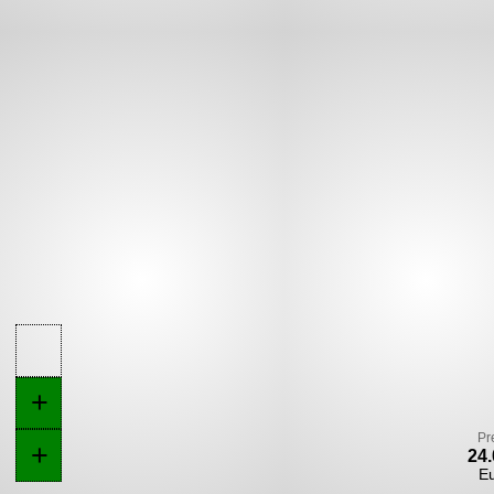
+
Pr
+
24.
E