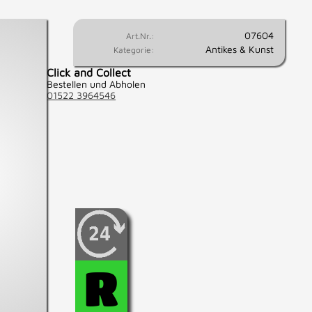
07604
Art.Nr.:
Antikes & Kunst
Kategorie:
Click and Collect
Bestellen und Abholen
01522 3964546
Wenn Sie fest entschlossen
sind, diesen Artikel zu
kaufen, können Sie diesen
hier für 24 Std.
R
reservieren.