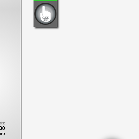
eis:
00
uro