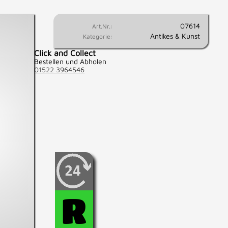
07614
Art.Nr.:
Antikes & Kunst
Kategorie:
Click and Collect
Bestellen und Abholen
01522 3964546
Wenn Sie fest entschlossen
sind, diesen Artikel zu
kaufen, können Sie diesen
hier für 24 Std.
R
reservieren.