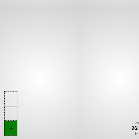
Pr
+
26.
E