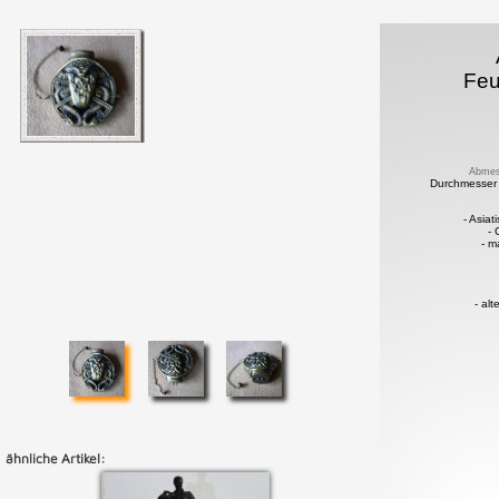
Feu
Abmes
Durchmesser
- Asiat
-
- m
- al
ähnliche Artikel: