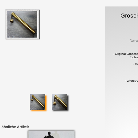
Grosc
Abmes
- Original Grosc
Schr
- m
- alters
ähnliche Artikel: