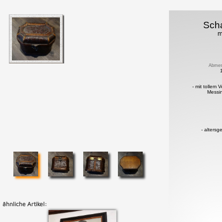
Scha
m
Abmes
- mit tollem 
Messi
- alters
ähnliche Artikel: