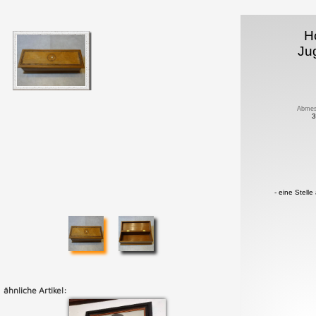
H
Ju
Abmes
3
- eine Stell
ähnliche Artikel: