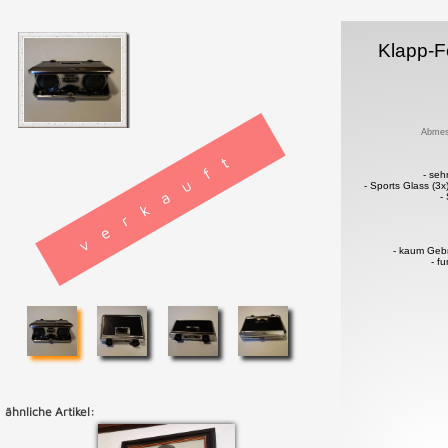
Klapp-F
Abmes
verkauft
- sehr
- Sports Glass (3
-
- kaum Geb
- f
ähnliche Artikel: