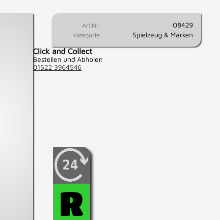
08429
Art.Nr.:
Spielzeug & Marken
Kategorie:
Click and Collect
Bestellen und Abholen
01522 3964546
Wenn Sie fest entschlossen
sind, diesen Artikel zu
kaufen, können Sie diesen
hier für 24 Std.
R
reservieren.