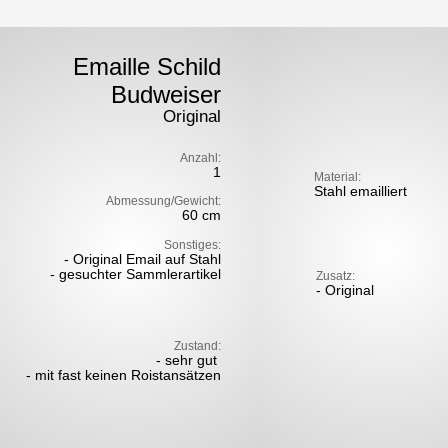
Emaille Schild
Budweiser
Original
Anzahl:
1
Material:
Stahl emailliert
Abmessung/Gewicht:
60 cm
Sonstiges:
- Original Email auf Stahl
- gesuchter Sammlerartikel
Zusatz:
- Original
Zustand:
- sehr gut
- mit fast keinen Roistansätzen