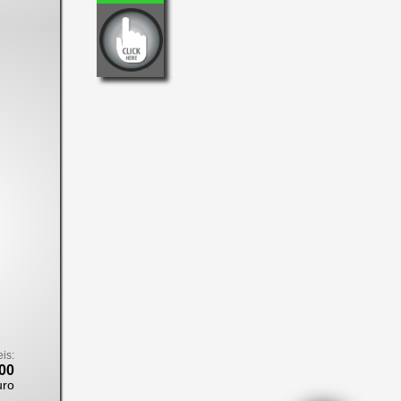
eis:
00
uro