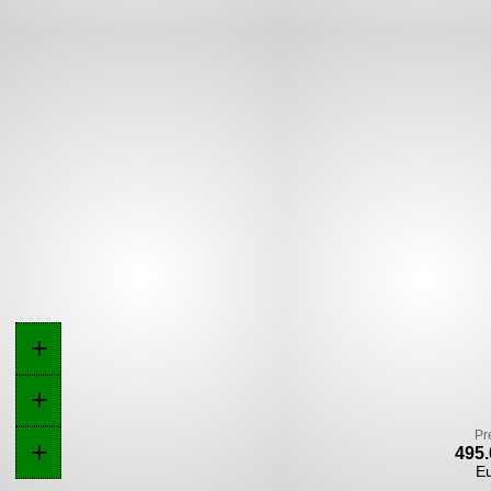
+
+
Pr
+
495.
E