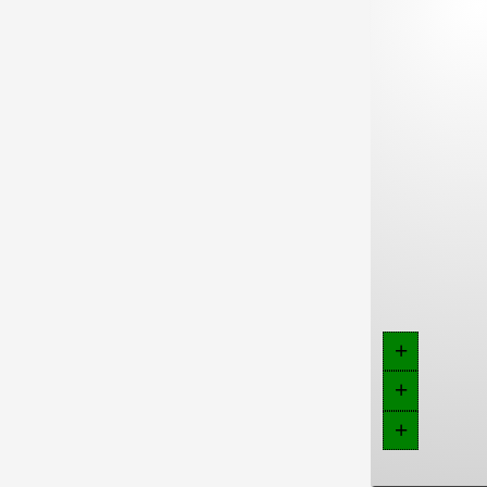
+
+
+