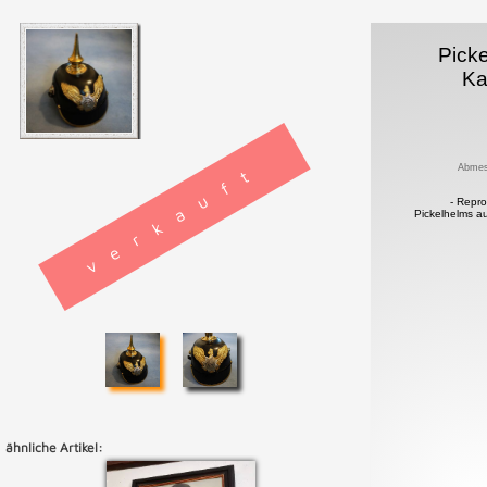
Pick
Ka
verkauft
Abmes
- Repro
Pickelhelms a
ähnliche Artikel: