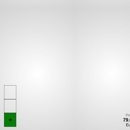
Pr
+
79.
E