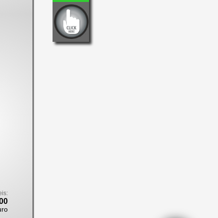
eis:
00
uro