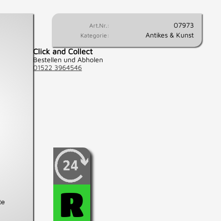
07973
Art.Nr.:
Antikes & Kunst
Kategorie:
Click and Collect
Bestellen und Abholen
01522 3964546
Wenn Sie fest entschlossen
sind, diesen Artikel zu
kaufen, können Sie diesen
hier für 24 Std.
R
reservieren.
te