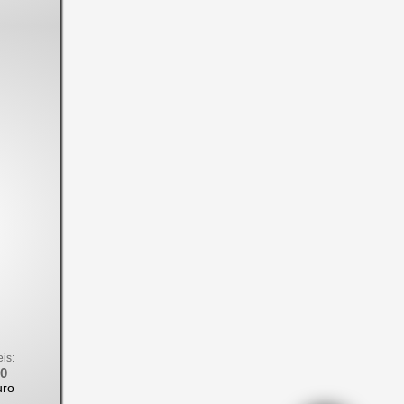
eis:
00
uro