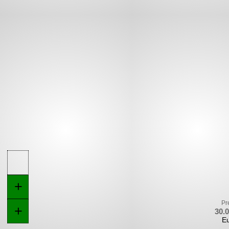
+
Pr
+
30.
E