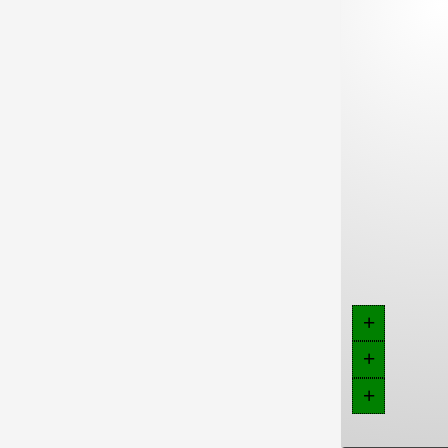
+
+
+