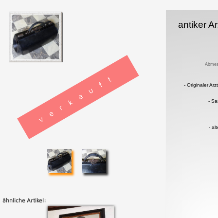
antiker Ar
Abmes
verkauft
- Originaler Ar
- Sa
- a
ähnliche Artikel: