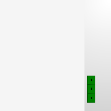
+
+
+