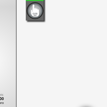
eis:
00
uro