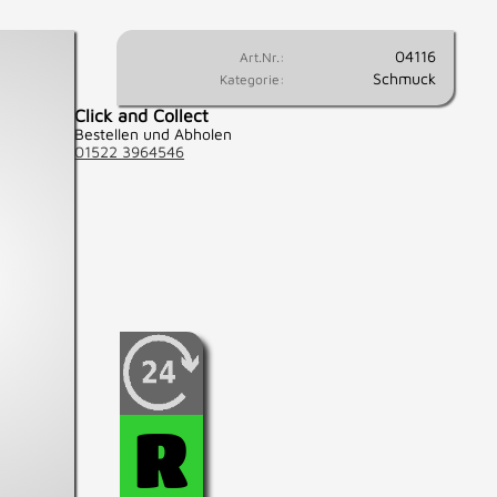
04116
Art.Nr.:
Schmuck
Kategorie:
Click and Collect
Bestellen und Abholen
01522 3964546
Wenn Sie fest entschlossen
sind, diesen Artikel zu
kaufen, können Sie diesen
hier für 24 Std.
R
reservieren.