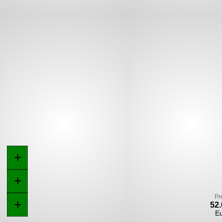
+
+
Pr
+
52.
E