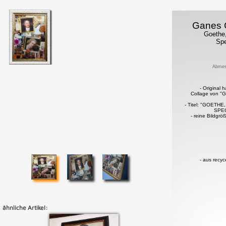
Ganes 
Goethe,
Spe
Abmes
- Original
Collage von "G
- Titel: "GOETH
SPE
- reine Bildgr
- aus recyc
ähnliche Artikel: