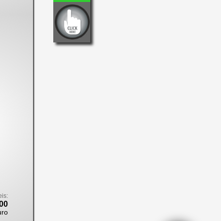
eis:
00
uro