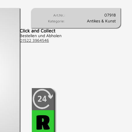
07918
Art.Nr.:
Antikes & Kunst
Kategorie:
Click and Collect
Bestellen und Abholen
01522 3964546
Wenn Sie fest entschlossen
sind, diesen Artikel zu
kaufen, können Sie diesen
hier für 24 Std.
R
reservieren.