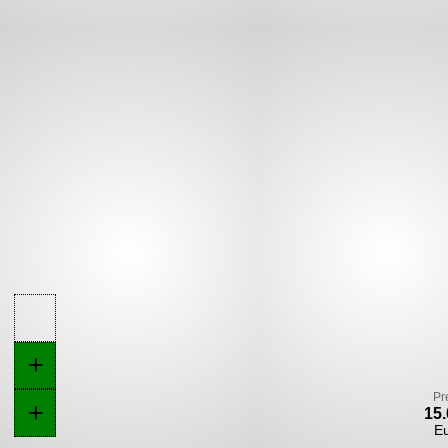
+
Pr
+
15.
E