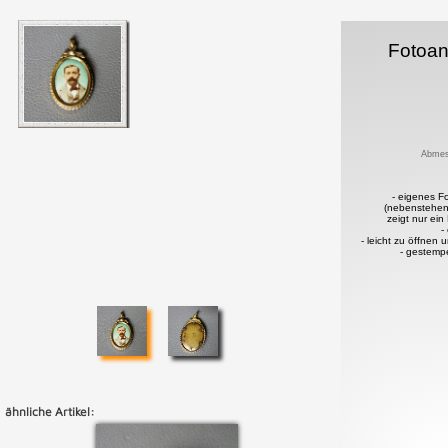
Fotoa
Abmes
- eigenes F
(nebenstehen
zeigt nur ein
-
- leicht zu öffnen 
- gestemp
ähnliche Artikel: