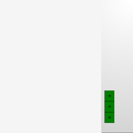
+
+
+