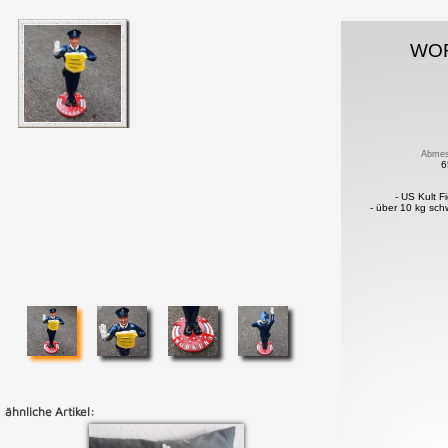
WO
Abmes
6
- US Kult F
- über 10 kg sch
ähnliche Artikel: