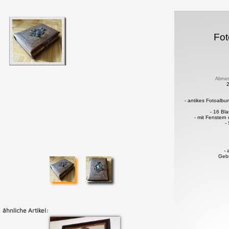
Fo
Abmes
- antikes Fotoalb
- 16 Bla
- mit Fenstern
-
- 
Geb
ähnliche Artikel: