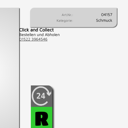
04157
Art.Nr.:
Schmuck
Kategorie:
Click and Collect
Bestellen und Abholen
01522 3964546
Wenn Sie fest entschlossen
sind, diesen Artikel zu
kaufen, können Sie diesen
hier für 24 Std.
R
reservieren.