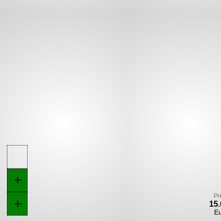
+
Pr
+
15.
E