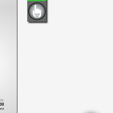
eis:
00
uro