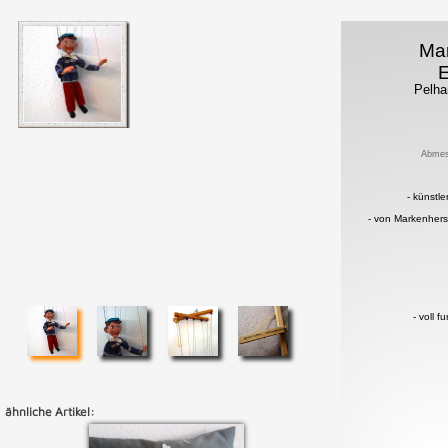
Mar
Pelh
Abmes
- künstle
- von Markenhers
- voll f
ähnliche Artikel: