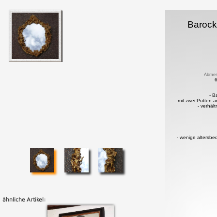
Barock
Abmes
- B
- mit zwei Putten 
- verhäl
- wenige altersbe
ähnliche Artikel: