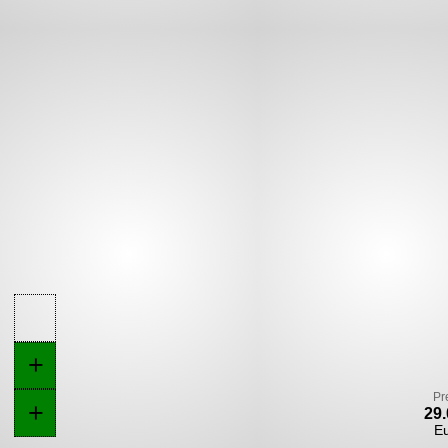
+
Pr
+
29.
E