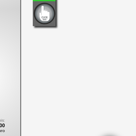
eis:
00
uro