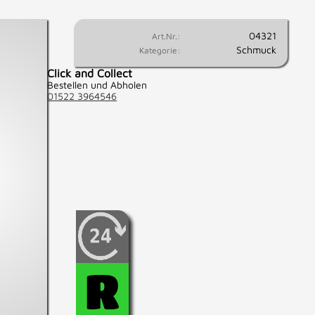
04321
Art.Nr.:
Schmuck
Kategorie:
Click and Collect
Bestellen und Abholen
01522 3964546
Wenn Sie fest entschlossen
sind, diesen Artikel zu
kaufen, können Sie diesen
hier für 24 Std.
R
reservieren.