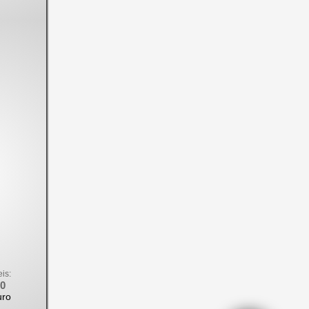
eis:
00
uro