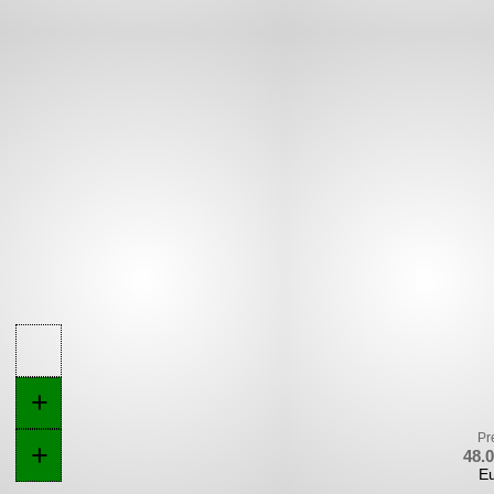
+
Pr
+
48.
E