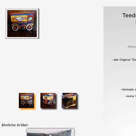
Teed
Abmes
- alte Original "D
- minimale 
- keine
ähnliche Artikel: