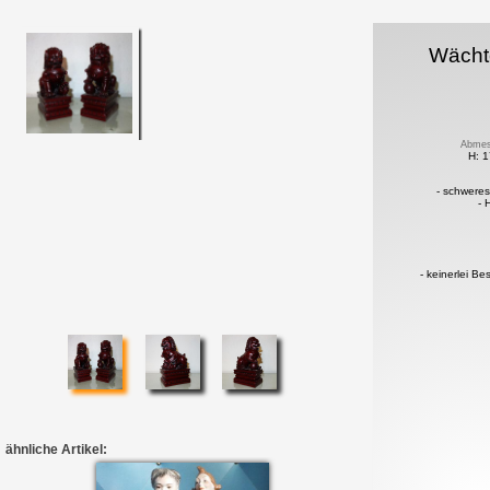
Wächt
Abmes
H: 1
- schwere
- 
- keinerlei B
ähnliche Artikel: