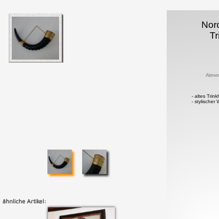
Nor
Tr
Abmes
- altes Trin
- stylische
ähnliche Artikel: