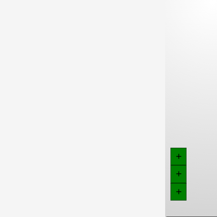
+
+
+