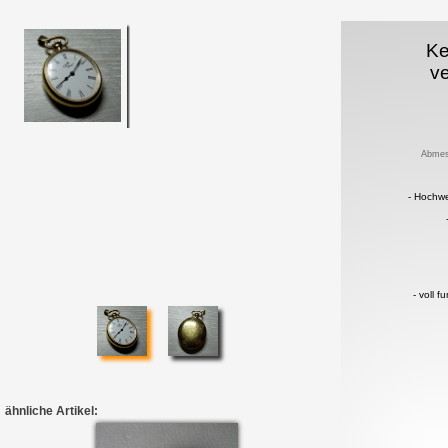
Ke
ve
Abmes
- Hochw
- voll f
ähnliche Artikel: