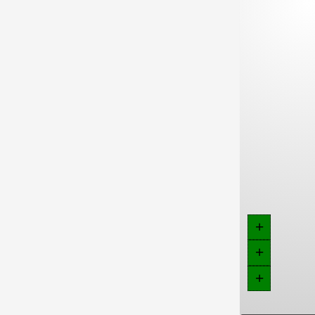
+
+
+