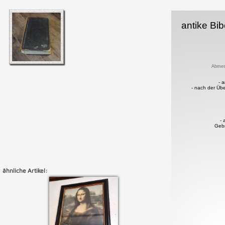
antike Bi
Abmes
- 
- nach der Üb
- 
Geb
ähnliche Artikel: